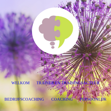
WELKOM
TRAINER EN TRAININGSACTEUR
BEDRIJFSCOACHING
COACHING
PERSOONLIJK